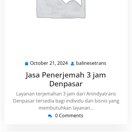
October 21, 2024
balinesetrans
October
balinesetr
21,
Jasa Penerjemah 3 jam
2024
Denpasar
Layanan terjemahan 3 jam dari Anindyatrans
Denpasar tersedia bagi individu dan bisnis yang
membutuhkan layanan…
0 Comments