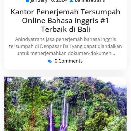
January 16, 2024
balinesetrans
January
balinesetra
16,
Kantor Penerjemah Tersumpah
2024
Online Bahasa Inggris #1
Terbaik di Bali
Anindyatrans jasa penerjemah bahasa Inggris
tersumpah di Denpasar Bali yang dapat diandalkan
untuk menerjemahkan dokumen-dokumen…
0 Comments