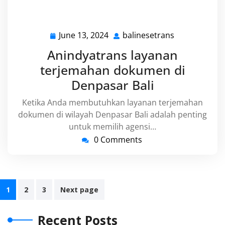
June 13, 2024
balinesetrans
June
balinesetran
13,
Anindyatrans layanan
2024
terjemahan dokumen di
Denpasar Bali
Ketika Anda membutuhkan layanan terjemahan
dokumen di wilayah Denpasar Bali adalah penting
untuk memilih agensi…
0 Comments
Posts
1
2
3
Next page
navigation
Recent Posts