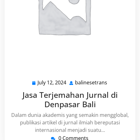
July 12, 2024
balinesetrans
July
balinesetrans
12,
Jasa Terjemahan Jurnal di
2024
Denpasar Bali
Dalam dunia akademis yang semakin mengglobal,
publikasi artikel di jurnal ilmiah bereputasi
internasional menjadi suatu…
0 Comments