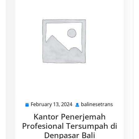
February 13, 2024
balinesetrans
alinesetrans
February
balinesetr
13,
Kantor Penerjemah
2024
Profesional Tersumpah di
Denpasar Bali