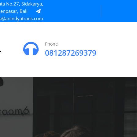
ta No.27, Sidakarya,
enpasar, Bali
s@anindyatrans.com
Phone
081287269379