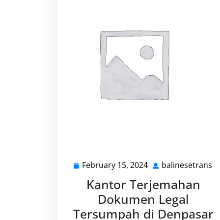
February 15, 2024
balinesetrans
February
b
15,
Kantor Terjemahan
2024
Dokumen Legal
Tersumpah di Denpasar