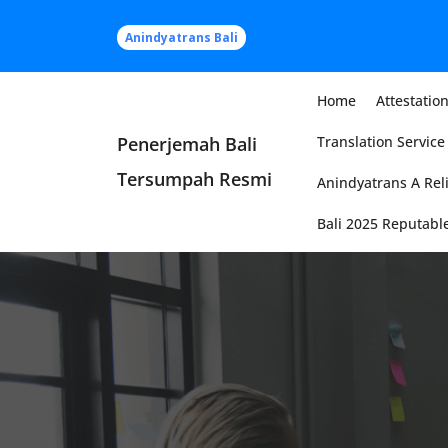
Skip
to
Anindyatrans Bali
content
Home
Attestation
Penerjemah Bali
Translation Service 
Tersumpah Resmi
Anindyatrans A Reli
Bali 2025 Reputable