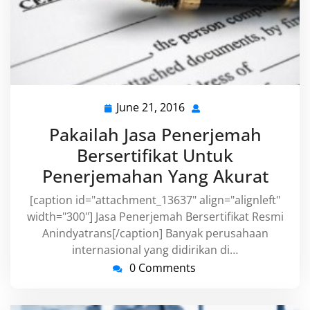
June 21, 2016
June
21,
Pakailah Jasa Penerjemah
2016
Bersertifikat Untuk
Penerjemahan Yang Akurat
[caption id="attachment_13637" align="alignleft"
width="300"] Jasa Penerjemah Bersertifikat Resmi
Anindyatrans[/caption] Banyak perusahaan
internasional yang didirikan di…
0 Comments