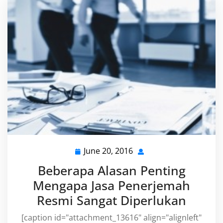
June 20, 2016
June
20,
Beberapa Alasan Penting
2016
Mengapa Jasa Penerjemah
Resmi Sangat Diperlukan
[caption id="attachment_13616" align="alignleft"