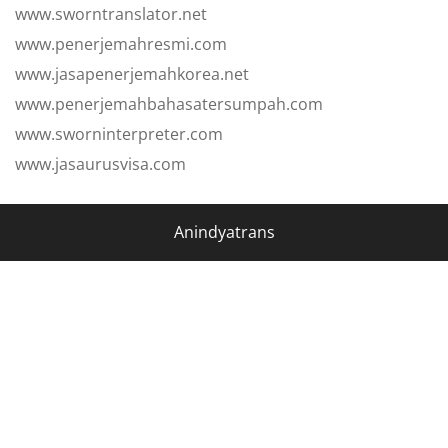
www.sworntranslator.net
www.penerjemahresmi.com
www.jasapenerjemahkorea.net
www.penerjemahbahasatersumpah.com
www.sworninterpreter.com
www.jasaurusvisa.com
Anindyatrans