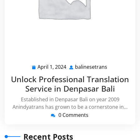
April 1, 2024
balinesetrans
April
balinesetrans
1,
Unlock Professional Translation
2024
Service in Denpasar Bali
Established in Denpasar Bali on year 2009
Anindyatrans has grown to be a cornerstone in…
0 Comments
Recent Posts