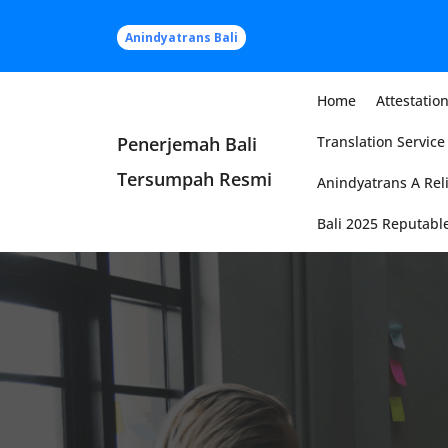
Skip
to
Anindyatrans Bali
content
Home
Attestation
Penerjemah Bali
Translation Service 
Tersumpah Resmi
Anindyatrans A Reli
Bali 2025 Reputable