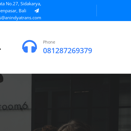
ta No.27, Sidakarya,
enpasar, Bali
s@anindyatrans.com
Phone
081287269379