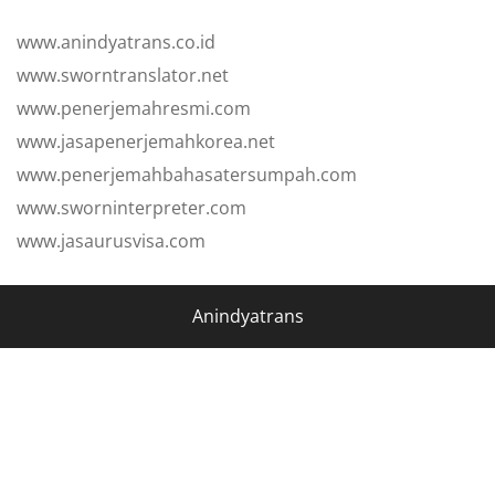
www.anindyatrans.co.id
www.sworntranslator.net
www.penerjemahresmi.com
www.jasapenerjemahkorea.net
www.penerjemahbahasatersumpah.com
www.sworninterpreter.com
www.jasaurusvisa.com
Anindyatrans