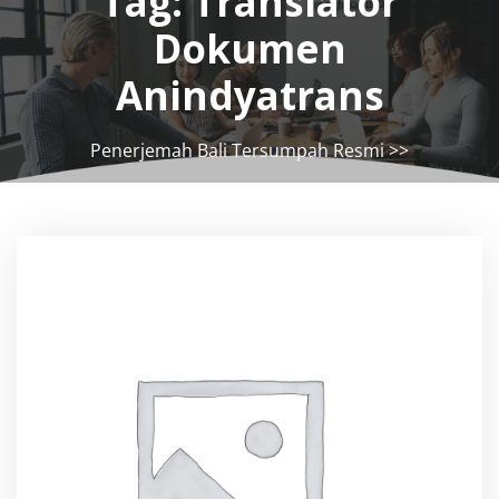
Tag:
Translator
Dokumen
Anindyatrans
Penerjemah Bali Tersumpah Resmi
>>