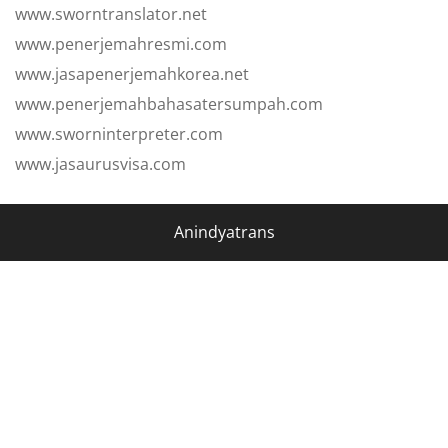
www.sworntranslator.net
www.penerjemahresmi.com
www.jasapenerjemahkorea.net
www.penerjemahbahasatersumpah.com
www.sworninterpreter.com
www.jasaurusvisa.com
Anindyatrans