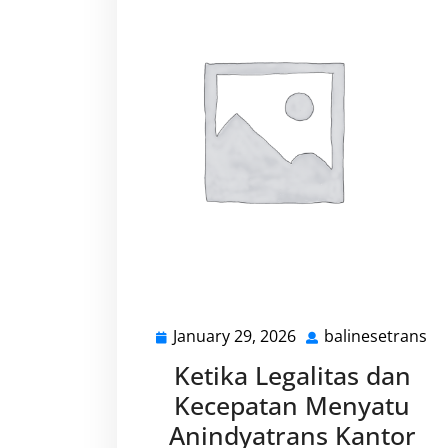
January 29, 2026
balinesetrans
January
ba
29,
Ketika Legalitas dan
2026
Kecepatan Menyatu
Anindyatrans Kantor