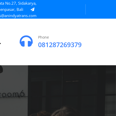
ta No.27, Sidakarya,
enpasar, Bali
s@anindyatrans.com
Phone
081287269379