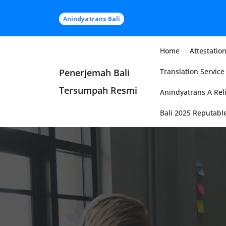
Skip
to
Anindyatrans Bali
content
Home
Attestation
Penerjemah Bali
Translation Service 
Tersumpah Resmi
Anindyatrans A Reli
Bali 2025 Reputable