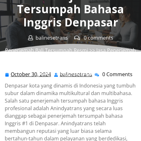
Tersumpah Bahasa
Inggris Denpasar
balinesetrans
0 comments
Penerjemah Bali Tersumpah Resmi
>>
Jasa Penerjemah
Tersumpah
,
Jasa Penerjemah Tersumpah Bahasa
Inggris
>> Anindyatrans #1 Penerjemah Tersumpah
Bahasa Inggris Denpasar
October 30, 2024
balinesetrans
0 Comments
October
balinesetrans
30,
Denpasar kota yang dinamis di Indonesia yang tumbuh
2024
subur dalam dinamika multikultural dan multibahasa.
Salah satu penerjemah tersumpah bahasa Inggris
profesional adalah Anindyatrans yang secara luas
dianggap sebagai penerjemah tersumpah bahasa
Inggris #1 di Denpasar. Anindyatrans telah
membangun reputasi yang luar biasa selama
bertahun-tahun dalam pelayanan yang berdedikasi,