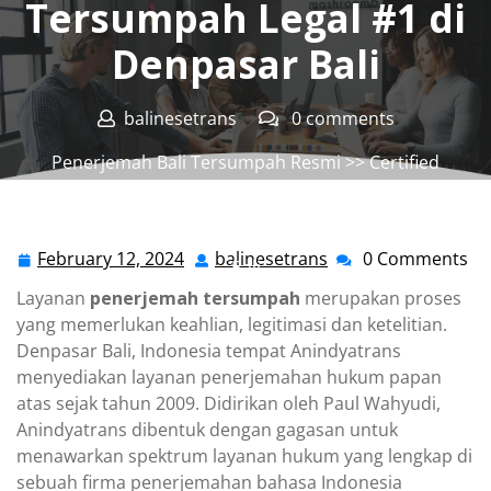
Tersumpah Legal #1 di
Denpasar Bali
balinesetrans
0 comments
Penerjemah Bali Tersumpah Resmi
>>
Certified
Translation Office
,
Certified Translation Service
,
Certified Translator Service
>> Anindyatrans pelopor
Layanan Terjemahan Tersumpah Legal #1 di Denpasar
February 12, 2024
balinesetrans
0 Comments
February
balinesetrans
Bali
12,
Layanan
penerjemah tersumpah
merupakan proses
2024
yang memerlukan keahlian, legitimasi dan ketelitian.
Denpasar Bali, Indonesia tempat Anindyatrans
menyediakan layanan penerjemahan hukum papan
atas sejak tahun 2009. Didirikan oleh Paul Wahyudi,
Anindyatrans dibentuk dengan gagasan untuk
menawarkan spektrum layanan hukum yang lengkap di
sebuah firma penerjemahan bahasa Indonesia