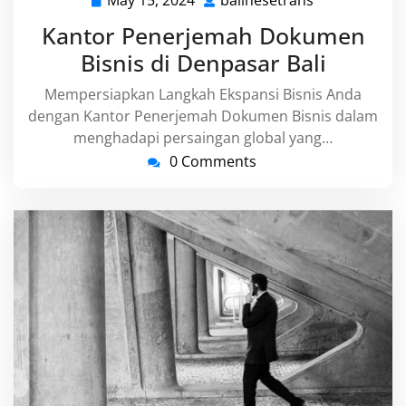
May 15, 2024
balinesetrans
May
balinesetran
15,
Kantor Penerjemah Dokumen
2024
Bisnis di Denpasar Bali
Mempersiapkan Langkah Ekspansi Bisnis Anda
dengan Kantor Penerjemah Dokumen Bisnis dalam
menghadapi persaingan global yang…
0 Comments