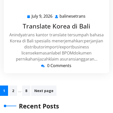
July 9, 2026
balinesetrans
July
balinesetrans
9,
Translate Korea di Bali
2026
Anindyatrans kantor translate tersumpah bahasa
Korea di Bali spesialis menerjemahkan:perjanjian
distributorimport/exportbusiness
licensekemasanlabel BPOMdokumen
pernikahanijazahklaim asuransianggaran…
0 Comments
Posts
…
1
2
8
Next page
navigation
Recent Posts