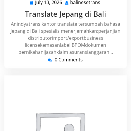
July 13, 2026
balinesetrans
July
balinesetrans
13,
Translate Jepang di Bali
2026
Anindyatrans kantor translate tersumpah bahasa
Jepang di Bali spesialis menerjemahkan:perjanjian
distributorimport/exportbusiness
licensekemasanlabel BPOMdokumen
pernikahanijazahklaim asuransianggaran…
0 Comments