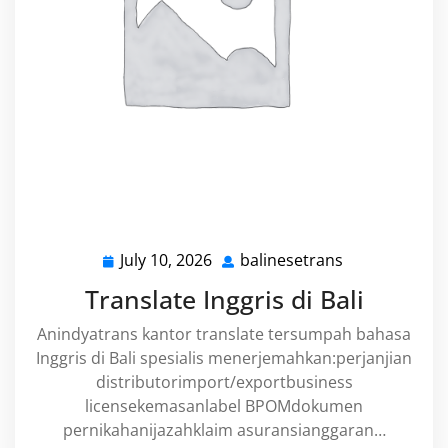
July 10, 2026
balinesetrans
July
balinesetrans
10,
Translate Inggris di Bali
2026
Anindyatrans kantor translate tersumpah bahasa
Inggris di Bali spesialis menerjemahkan:perjanjian
distributorimport/exportbusiness
licensekemasanlabel BPOMdokumen
pernikahanijazahklaim asuransianggaran…