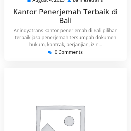
August 4, 2025
balinesetrans
August
balinesetra
4,
Kantor Penerjemah Terbaik di
2025
Bali
Anindyatrans kantor penerjemah di Bali pilihan
terbaik jasa penerjemah tersumpah dokumen
hukum, kontrak, perjanjian, izin…
0 Comments