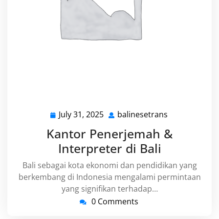
July 31, 2025
balinesetrans
July
balinesetrans
31,
Kantor Penerjemah &
2025
Interpreter di Bali
Bali sebagai kota ekonomi dan pendidikan yang
berkembang di Indonesia mengalami permintaan
yang signifikan terhadap…
0 Comments