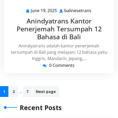
June 19, 2025
balinesetrans
June
balinesetran
19,
Anindyatrans Kantor
2025
Penerjemah Tersumpah 12
Bahasa di Bali
Anindyatrans adalah kantor penerjemah
tersumpah di Bali yang melayani 12 bahasa yaitu
Inggris, Mandarin, Jepang,…
0 Comments
Posts
…
1
2
7
Next page
navigation
Recent Posts