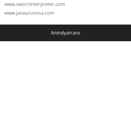
www.sworninterpreter.com
www.jasaurusvisa.com
Anindyatrans