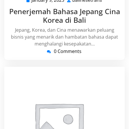
January 9, 2025
balinesetrans
January
balinesetra
9,
Penerjemah Bahasa Jepang Cina
2025
Korea di Bali
Jepang, Korea, dan Cina menawarkan peluang
bisnis yang menarik dan hambatan bahasa dapat
menghalangi kesepakatan…
0 Comments