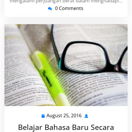
mengalami perjuangan berat dalam menghadapi…
0 Comments
August 25, 2016
August
25,
Belajar Bahasa Baru Secara
2016