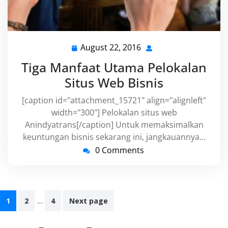
August 22, 2016
August
22,
Tiga Manfaat Utama Pelokalan
2016
Situs Web Bisnis
[caption id="attachment_15721" align="alignleft"
width="300"] Pelokalan situs web
Anindyatrans[/caption] Untuk memaksimalkan
keuntungan bisnis sekarang ini, jangkauannya…
0 Comments
Posts
…
1
2
4
Next page
navigation