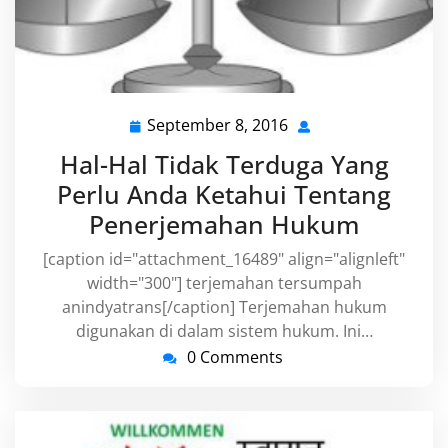
September 8, 2016
September
8,
Hal-Hal Tidak Terduga Yang
2016
Perlu Anda Ketahui Tentang
Penerjemahan Hukum
[caption id="attachment_16489" align="alignleft"
width="300"] terjemahan tersumpah
anindyatrans[/caption] Terjemahan hukum
digunakan di dalam sistem hukum. Ini…
0 Comments