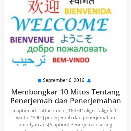
September 6, 2016
September
6,
Membongkar 10 Mitos Tentang
2016
Penerjemah dan Penerjemahan
[caption id="attachment_16434" align="alignleft"
width="300"] penerjemah dan penerjemahan
anindyatrans[/caption] Penerjemah sering