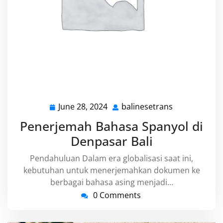
June 28, 2024
balinesetrans
June
balinesetran
28,
Penerjemah Bahasa Spanyol di
2024
Denpasar Bali
Pendahuluan Dalam era globalisasi saat ini,
kebutuhan untuk menerjemahkan dokumen ke
berbagai bahasa asing menjadi…
0 Comments