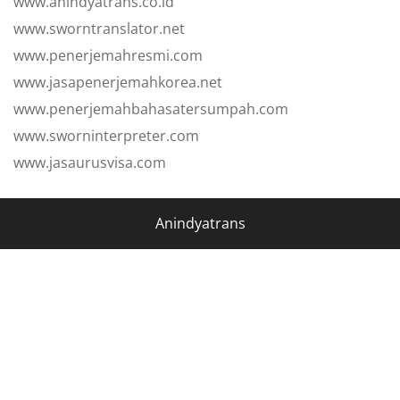
www.anindyatrans.co.id
www.sworntranslator.net
www.penerjemahresmi.com
www.jasapenerjemahkorea.net
www.penerjemahbahasatersumpah.com
www.sworninterpreter.com
www.jasaurusvisa.com
Anindyatrans