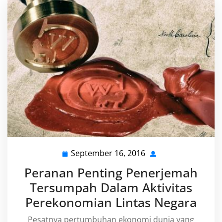
September 16, 2016
September
16,
Peranan Penting Penerjemah
2016
Tersumpah Dalam Aktivitas
Perekonomian Lintas Negara
Pesatnya pertumbuhan ekonomi dunia yang