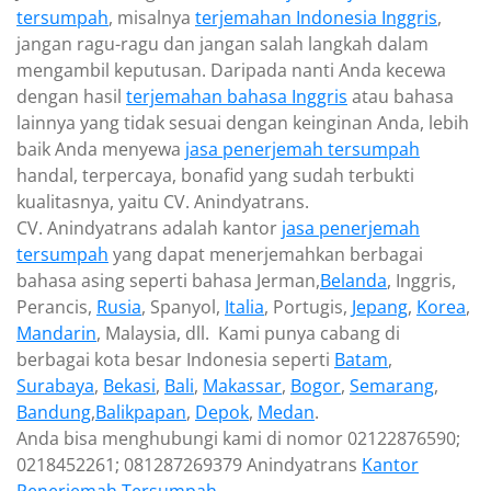
tersumpah
, misalnya
terjemahan Indonesia Inggris
,
jangan ragu-ragu dan jangan salah langkah dalam
mengambil keputusan. Daripada nanti Anda kecewa
dengan hasil
terjemahan bahasa Inggris
atau bahasa
lainnya yang tidak sesuai dengan keinginan Anda, lebih
baik Anda menyewa
jasa penerjemah tersumpah
handal, terpercaya, bonafid yang sudah terbukti
kualitasnya, yaitu CV. Anindyatrans.
CV. Anindyatrans adalah kantor
jasa penerjemah
tersumpah
yang dapat menerjemahkan berbagai
bahasa asing seperti bahasa Jerman,
Belanda
, Inggris,
Perancis,
Rusia
, Spanyol,
Italia
, Portugis,
Jepang
,
Korea
,
Mandarin
, Malaysia, dll. Kami punya cabang di
berbagai kota besar Indonesia seperti
Batam
,
Surabaya
,
Bekasi
,
Bali
,
Makassar
,
Bogor
,
Semarang
,
Bandung
,
Balikpapan
,
Depok
,
Medan
.
Anda bisa menghubungi kami di nomor 02122876590;
0218452261; 081287269379 Anindyatrans
Kantor