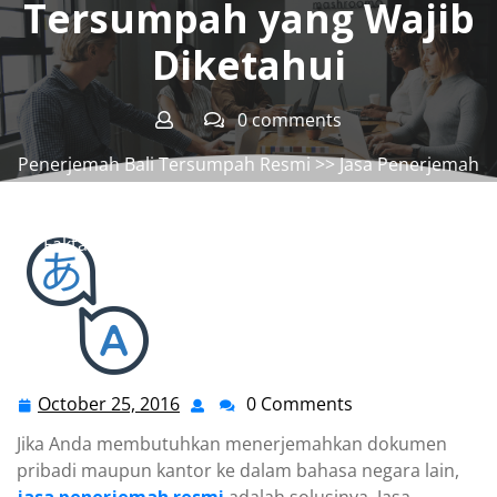
Tersumpah yang Wajib
Diketahui
0 comments
Penerjemah Bali Tersumpah Resmi
>>
Jasa Penerjemah
Bahasa Tersumpah
,
Jasa Penerjemah Resmi
,
Jasa
Penerjemah Tersumpah
,
Jasa Terjemahan Tersumpah
>> Fakta Menarik Tentang Jasa Penerjemah Tersumpah
yang Wajib Diketahui
October 25, 2016
0 Comments
October
25,
Jika Anda membutuhkan menerjemahkan dokumen
2016
pribadi maupun kantor ke dalam bahasa negara lain,