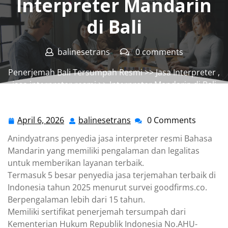
Interpreter Mandarin
di Bali
balinesetrans
0 comments
Penerjemah Bali Tersumpah Resmi
>>
Jasa Interpreter
,
jasa interpreter resmi
>> Interpreter Mandarin di Bali
April 6, 2026
balinesetrans
0 Comments
April
balinesetrans
6,
Anindyatrans penyedia jasa interpreter resmi Bahasa
2026
Mandarin yang memiliki pengalaman dan legalitas
untuk memberikan layanan terbaik.
Termasuk 5 besar penyedia jasa terjemahan terbaik di
Indonesia tahun 2025 menurut survei goodfirms.co.
Berpengalaman lebih dari 15 tahun.
Memiliki sertifikat penerjemah tersumpah dari
Kementerian Hukum Republik Indonesia No.AHU-