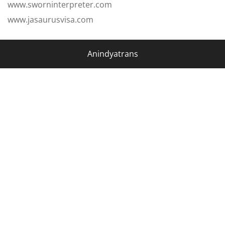
www.sworninterpreter.com
www.jasaurusvisa.com
Anindyatrans