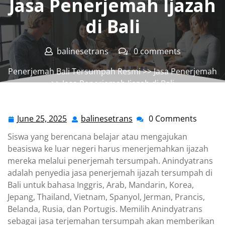
Jasa Penerjemah Ijazah
di Bali
balinesetrans
0 comments
Penerjemah Bali Tersumpah Resmi
>>
Jasa Penerjemah
>> Jasa Penerjemah Ijazah di Bali
June 25, 2025
balinesetrans
0 Comments
June
balinesetrans
25,
Siswa yang berencana belajar atau mengajukan
2025
beasiswa ke luar negeri harus menerjemahkan ijazah
mereka melalui penerjemah tersumpah. Anindyatrans
adalah penyedia jasa penerjemah ijazah tersumpah di
Bali untuk bahasa Inggris, Arab, Mandarin, Korea,
Jepang, Thailand, Vietnam, Spanyol, Jerman, Prancis,
Belanda, Rusia, dan Portugis. Memilih Anindyatrans
sebagai jasa terjemahan tersumpah akan memberikan