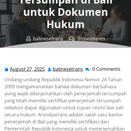
untuk Dokumen
Hukum
balinesetrans
0 comments
Penerjemah Bali Tersumpah Resmi
>>
Jasa Terjemahan
Dokumen
,
Jasa Terjemahan Resmi
>> Jasa Terjemahan
Tersumpah di Bali untuk Dokumen Hukum
August 27, 2025
balinesetrans
0 Comments
August
balinesetrans
27,
Undang-undang Republik Indonesia Nomor 24 Tahun
2025
2009 mengamanatkan bahwa dokumen berbahasa
asing wajib diterjemahkan oleh penerjemah tersumpah
yang telah memiliki sertifikat penerjemah tersumpah
sebelum dapat digunakan untuk tujuan resmi dan sah
secara hukum. Anindyatrans adalah salah satu kantor
penerjemah di Bali yang memiliki sertifikasi dari
Pemerintah Republik Indonesia untuk menerjemahkan