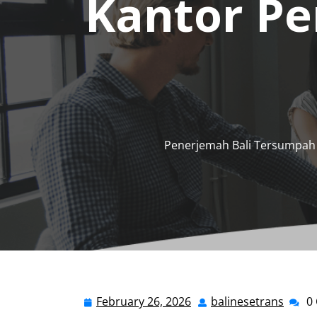
Kantor P
Penerjemah Bali Tersumpah
February 26, 2026
balinesetrans
0
February
balin