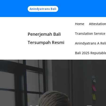
Skip
to
Anindyatrans Bali
content
Home
Attestation
Penerjemah Bali
Translation Service 
Tersumpah Resmi
Anindyatrans A Reli
Bali 2025 Reputable