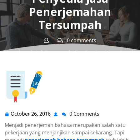
Penerjemahan
Tersumpah
0 comments
Penerjemah Bali Tersumpah Resmi
>>
Jasa Penerjemah
Bahasa Tersumpah
,
Jasa Penerjemah Resmi
,
Jasa
Penerjemah Tersumpah
,
Jasa Terjemahan Tersumpah
>> Lengkapi Syarat-Syarat Ini Jika Ingin Jadi Penyedia
Jasa Penerjemahan Tersumpah
October 26, 2016
0 Comments
October
26,
Menjadi penerjemah bahasa merupakan salah satu
2016
pekerjaan yang menjanjikan sampai sekarang. Tapi