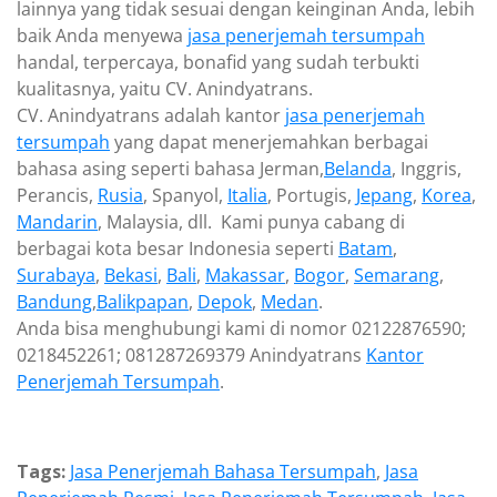
lainnya yang tidak sesuai dengan keinginan Anda, lebih
baik Anda menyewa
jasa penerjemah tersumpah
handal, terpercaya, bonafid yang sudah terbukti
kualitasnya, yaitu CV. Anindyatrans.
CV. Anindyatrans adalah kantor
jasa penerjemah
tersumpah
yang dapat menerjemahkan berbagai
bahasa asing seperti bahasa Jerman,
Belanda
, Inggris,
Perancis,
Rusia
, Spanyol,
Italia
, Portugis,
Jepang
,
Korea
,
Mandarin
, Malaysia, dll. Kami punya cabang di
berbagai kota besar Indonesia seperti
Batam
,
Surabaya
,
Bekasi
,
Bali
,
Makassar
,
Bogor
,
Semarang
,
Bandung
,
Balikpapan
,
Depok
,
Medan
.
Anda bisa menghubungi kami di nomor 02122876590;
0218452261; 081287269379 Anindyatrans
Kantor
Penerjemah Tersumpah
.
Tags:
Jasa Penerjemah Bahasa Tersumpah
,
Jasa