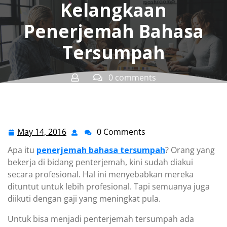
Kelangkaan
Penerjemah Bahasa
Tersumpah
0 comments
Penerjemah Bali Tersumpah Resmi
>>
Penerjemah
Bahasa Tersumpah
>> Mendesaknya Upaya Regenerasi
Di Tengah Kelangkaan Penerjemah Bahasa Tersumpah
May 14, 2016
0 Comments
May
14,
Apa itu
penerjemah bahasa tersumpah
? Orang yang
2016
bekerja di bidang penterjemah, kini sudah diakui
secara profesional. Hal ini menyebabkan mereka
dituntut untuk lebih profesional. Tapi semuanya juga
diikuti dengan gaji yang meningkat pula.
Untuk bisa menjadi penterjemah tersumpah ada