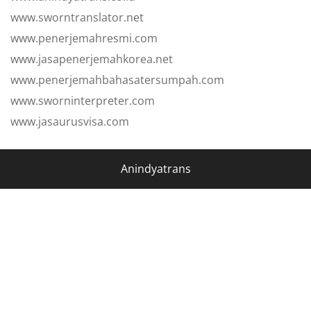
www.sworntranslator.net
www.penerjemahresmi.com
www.jasapenerjemahkorea.net
www.penerjemahbahasatersumpah.com
www.sworninterpreter.com
www.jasaurusvisa.com
Anindyatrans