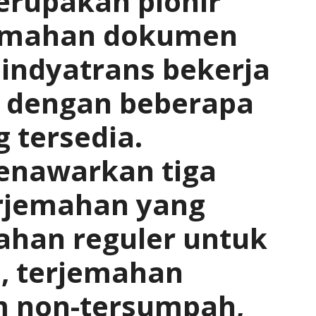
erupakan pionir
jemahan dokumen
Anindyatrans bekerja
f dengan beberapa
 tersedia.
enawarkan tiga
erjemahan yang
ahan reguler untuk
 terjemahan
 non-tersumpah,