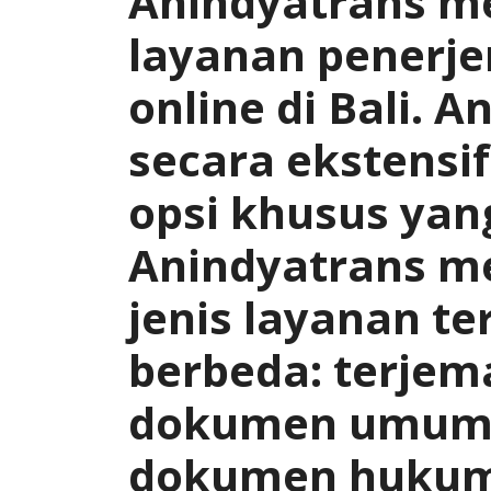
Anindyatrans m
layanan pener
online di Bali. 
secara ekstensi
opsi khusus yang
Anindyatrans m
jenis layanan t
berbeda: terjem
dokumen umum,
dokumen hukum