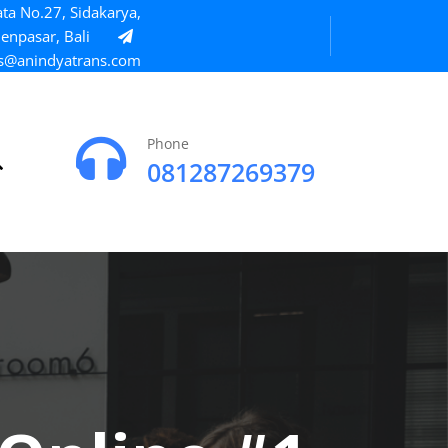
ta No.27, Sidakarya,
enpasar, Bali
s@anindyatrans.com
Phone
081287269379