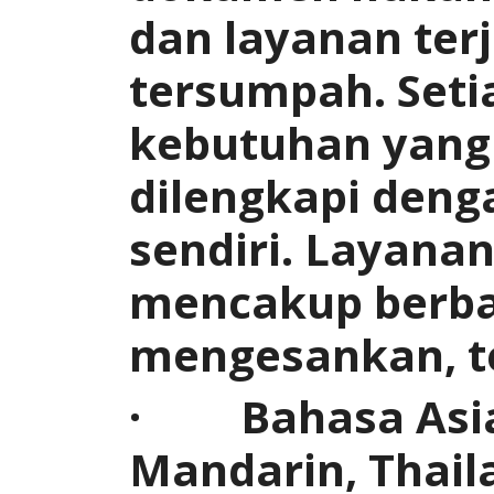
dan layanan te
tersumpah. Seti
kebutuhan yang
dilengkapi deng
sendiri. Layana
mencakup berba
mengesankan, t
· Bahasa Asia:
Mandarin, Thail