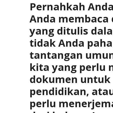
11,
Pernahkah Anda
2024
Anda membaca 
yang ditulis da
tidak Anda paha
tantangan umum
kita yang perl
dokumen untuk k
pendidikan, ata
perlu menerje