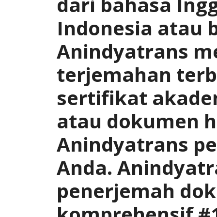
dari bahasa Ing
Indonesia atau 
Anindyatrans m
terjemahan terba
sertifikat akade
atau dokumen 
Anindyatrans pe
Anda. Anindyatr
penerjemah dok
komprehensif #1