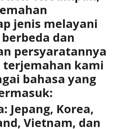
rjemahan
ap jenis melayani
 berbeda dan
an persyaratannya
n terjemahan kami
gai bahasa yang
ermasuk:
 Jepang, Korea,
and, Vietnam, dan