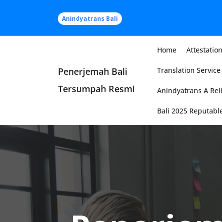
Skip
to
Anindyatrans Bali
content
Home
Attestation
Penerjemah Bali
Translation Service 
Tersumpah Resmi
Anindyatrans A Reli
Bali 2025 Reputable