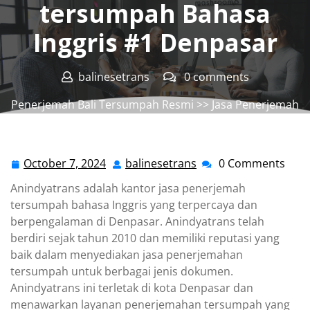
tersumpah Bahasa
Inggris #1 Denpasar
balinesetrans
0 comments
Penerjemah Bali Tersumpah Resmi
>>
Jasa Penerjemah
Tersumpah
,
Kantor Jasa Penerjemah Tersumpah
>>
Penerjemah tersumpah Bahasa Inggris #1 Denpasar
October 7, 2024
balinesetrans
0 Comments
October
balinesetrans
7,
Anindyatrans adalah kantor jasa penerjemah
2024
tersumpah bahasa Inggris yang terpercaya dan
berpengalaman di Denpasar. Anindyatrans telah
berdiri sejak tahun 2010 dan memiliki reputasi yang
baik dalam menyediakan jasa penerjemahan
tersumpah untuk berbagai jenis dokumen.
Anindyatrans ini terletak di kota Denpasar dan
menawarkan layanan penerjemahan tersumpah yang