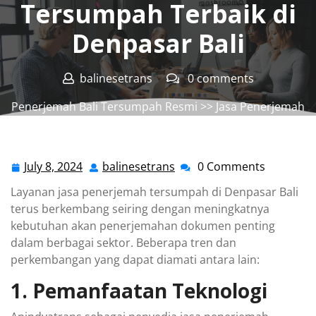
Tersumpah Terbaik di
Denpasar Bali
balinesetrans
0 comments
Penerjemah Bali Tersumpah Resmi
>>
Jasa Penerjemah
Tersumpah
,
Kantor Jasa Penerjemah Tersumpah
>>
Penerjemah Tersumpah Terbaik di Denpasar Bali
July 8, 2024
balinesetrans
0 Comments
July
balinesetrans
8,
Layanan jasa penerjemah tersumpah di Denpasar Bali
2024
terus berkembang seiring dengan meningkatnya
kebutuhan akan penerjemahan dokumen penting
dalam berbagai sektor. Beberapa tren dan
perkembangan yang dapat diamati antara lain:
1. Pemanfaatan Teknologi