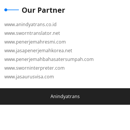
Our Partner
www.anindyatrans.co.id
www.sworntranslator.net
www.penerjemahresmi.com
www.jasapenerjemahkorea.net
www.penerjemahbahasatersumpah.com
www.sworninterpreter.com
www.jasaurusvisa.com
Anindyatrans